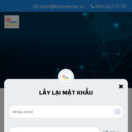
admin@khowebmau.vn
084.667.77.78
LẤY LẠI MẬT KHẨU